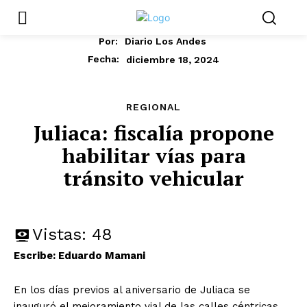
Por:
Diario Los Andes
diciembre 18, 2024
Fecha:
REGIONAL
Juliaca: fiscalía propone
habilitar vías para
tránsito vehicular
Vistas:
48
Escribe: Eduardo Mamani
En los días previos al aniversario de Juliaca se
inauguró el mejoramiento vial de las calles céntricas