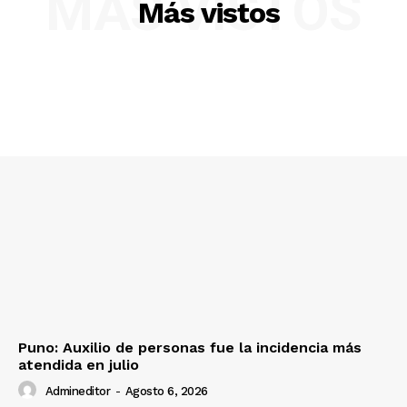
MÁS VISTOS
Más vistos
SUSCRIBETE
Diario los Andes
Nosotros
Contacto
Prensa
Puno: Auxilio de personas fue la incidencia más
atendida en julio
Admineditor
-
Agosto 6, 2026