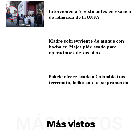
Intervienen a 3 postulantes en examen
de admisión de la UNSA
Madre sobreviviente de ataque con
hacha en Majes pide ayuda para
operaciones de sus hijos
Bukele ofrece ayuda a Colombia tras
terremoto, keiko aún no se pronuncia
SUSCRIBETE
MÁS VISTOS
Más vistos