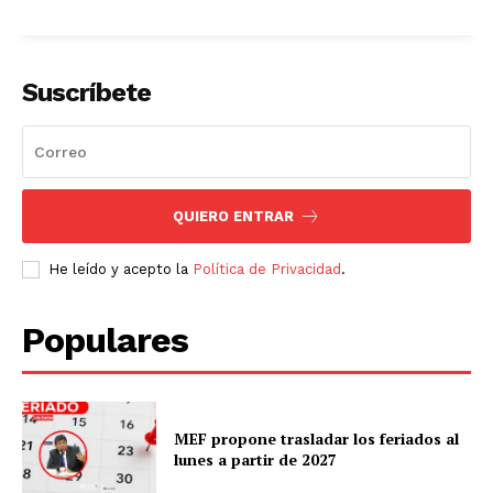
Suscríbete
SUSCRIBETE
QUIERO ENTRAR
He leído y acepto la
Política de Privacidad
.
Diario los Andes
Populares
Nosotros
Contacto
Prensa
MEF propone trasladar los feriados al
lunes a partir de 2027