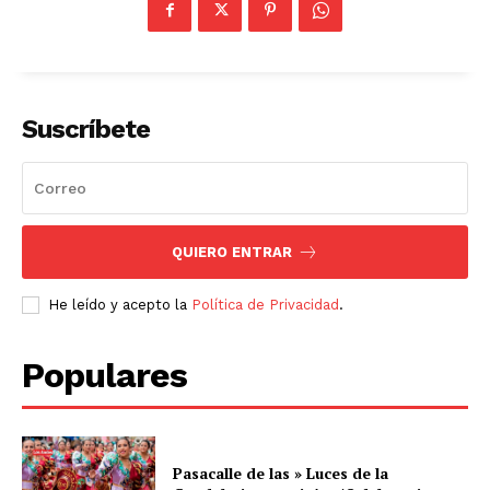
Suscríbete
SUSCRIBETE
QUIERO ENTRAR
He leído y acepto la
Política de Privacidad
.
Diario los Andes
Populares
Nosotros
Contacto
Prensa
Pasacalle de las » Luces de la