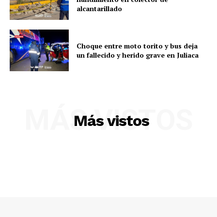
alcantarillado
Choque entre moto torito y bus deja
un fallecido y herido grave en Juliaca
MÁS VISTOS
Más vistos
SUSCRIBETE
Diario los Andes
Nosotros
Contacto