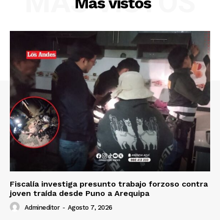
MÁS VISTOS
Más vistos
SUSCRIBETE
Diario los Andes
Nosotros
Contacto
Prensa
Fiscalía investiga presunto trabajo forzoso contra
joven traída desde Puno a Arequipa
Admineditor
-
Agosto 7, 2026