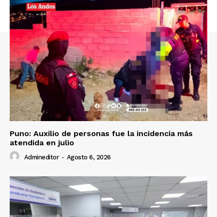
SUSCRIBETE
Diario los Andes
Nosotros
Contacto
Puno: Auxilio de personas fue la incidencia más
atendida en julio
Prensa
Admineditor
-
Agosto 6, 2026