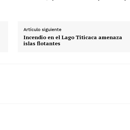
Diario los Andes
Nosotros
Artículo siguiente
Contacto
Incendio en el Lago Titicaca amenaza
islas flotantes
Prensa
ETE