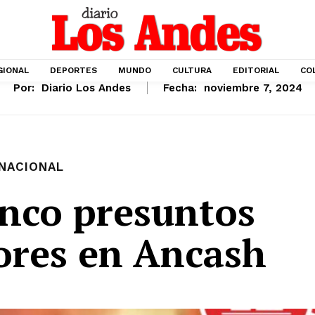
GIONAL
DEPORTES
MUNDO
CULTURA
EDITORIAL
CO
Por:
Diario Los Andes
Fecha:
noviembre 7, 2024
NACIONAL
inco presuntos
ores en Ancash