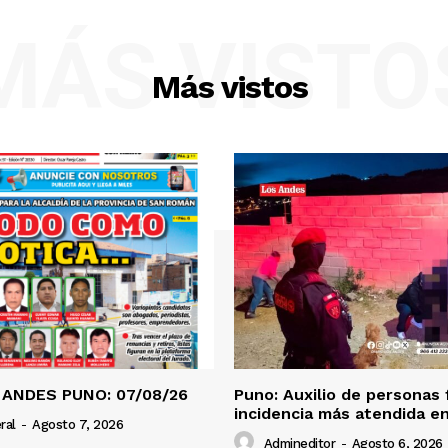
MÁS VISTO
Más vistos
 ANDES PUNO: 07/08/26
Puno: Auxilio de personas 
incidencia más atendida en
ral
-
Agosto 7, 2026
Admineditor
-
Agosto 6, 2026