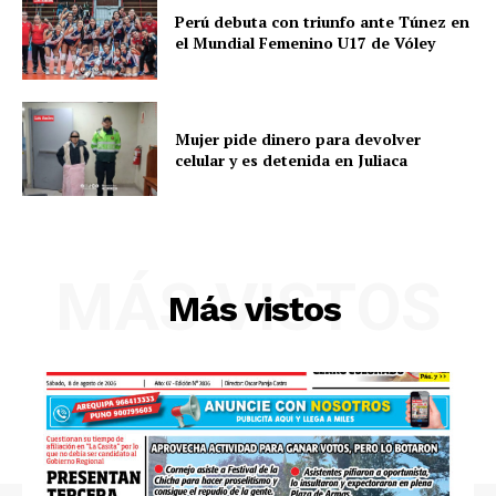
Perú debuta con triunfo ante Túnez en
el Mundial Femenino U17 de Vóley
Mujer pide dinero para devolver
celular y es detenida en Juliaca
SUSCRIBETE
MÁS VISTOS
Más vistos
Diario los Andes
Nosotros
Contacto
Prensa