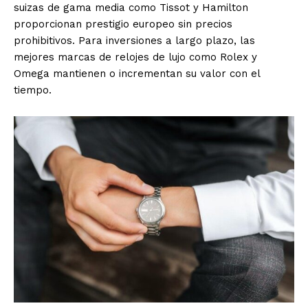
suizas de gama media como Tissot y Hamilton
proporcionan prestigio europeo sin precios
prohibitivos. Para inversiones a largo plazo, las
mejores marcas de relojes de lujo como Rolex y
Omega mantienen o incrementan su valor con el
SUSCRIBETE
tiempo.
Diario los Andes
Nosotros
Contacto
Prensa