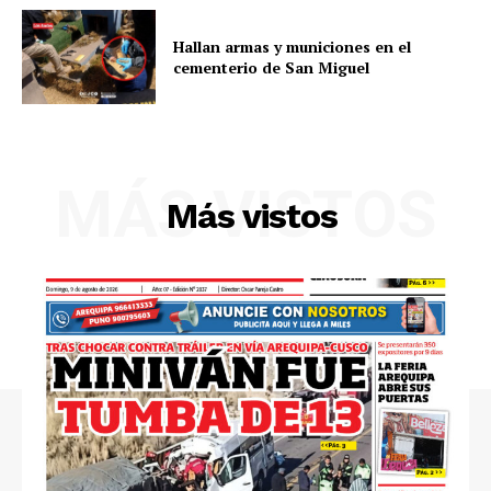
Hallan armas y municiones en el
cementerio de San Miguel
Diario los Andes
Nosotros
Contacto
MÁS VISTOS
Prensa
Más vistos