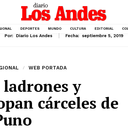
GIONAL
DEPORTES
MUNDO
CULTURA
EDITORIAL
CO
Por:
Diario Los Andes
Fecha:
septiembre 5, 2019
GIONAL
WEB PORTADA
 ladrones y
opan cárceles de
Puno