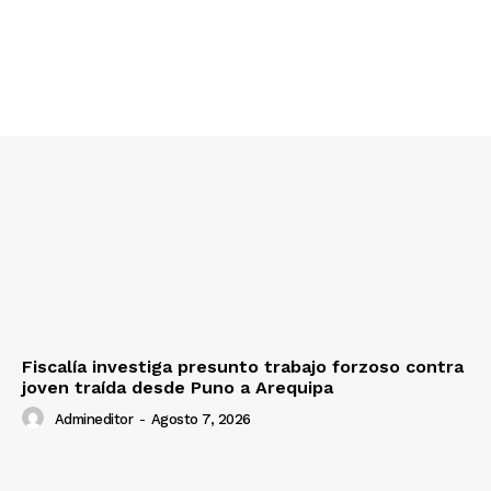
Diario los Andes
Nosotros
Contacto
Prensa
Fiscalía investiga presunto trabajo forzoso contra
joven traída desde Puno a Arequipa
Admineditor
-
Agosto 7, 2026