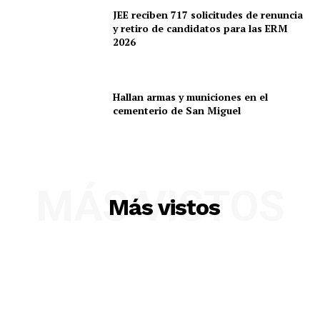
SUSCRIBETE
JEE reciben 717 solicitudes de renuncia
y retiro de candidatos para las ERM
2026
Diario los Andes
Hallan armas y municiones en el
cementerio de San Miguel
Nosotros
Contacto
Prensa
MÁS VISTOS
Más vistos