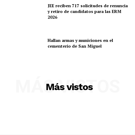
JEE reciben 717 solicitudes de renuncia
y retiro de candidatos para las ERM
2026
Hallan armas y municiones en el
cementerio de San Miguel
SUSCRIBETE
MÁS VISTOS
Más vistos
Diario los Andes
Nosotros
Contacto