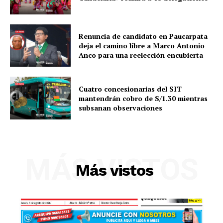
SUSCRIBETE
Renuncia de candidato en Paucarpata
deja el camino libre a Marco Antonio
Anco para una reelección encubierta
Diario los Andes
Cuatro concesionarias del SIT
mantendrán cobro de S/1.30 mientras
Nosotros
subsanan observaciones
Contacto
Prensa
MÁS VISTOS
Más vistos