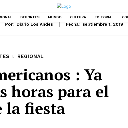
GIONAL
DEPORTES
MUNDO
CULTURA
EDITORIAL
CO
Por:
Diario Los Andes
Fecha:
septiembre 1, 2019
TES
REGIONAL
ericanos : Ya
s horas para el
 la fiesta