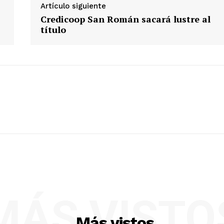
Diario los Andes
Artículo siguiente
Credicoop San Román sacará lustre al
Nosotros
título
Contacto
Prensa
ETE
MÁS VISTO
Más vistos