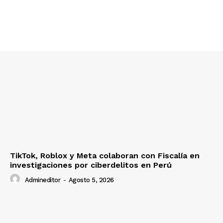
SUSCRIBETE
Diario los Andes
Nosotros
Contacto
TikTok, Roblox y Meta colaboran con Fiscalía en
Prensa
investigaciones por ciberdelitos en Perú
Admineditor
-
Agosto 5, 2026