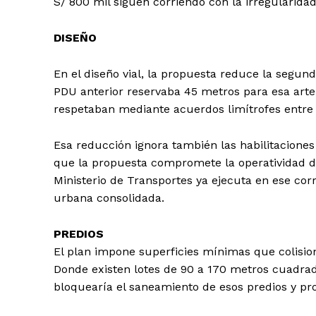
S/ 800 mil siguen corriendo con la irregularida
DISEÑO
En el diseño vial, la propuesta reduce la segund
PDU anterior reservaba 45 metros para esa arter
respetaban mediante acuerdos limítrofes entre
Esa reducción ignora también las habilitaciones
que la propuesta compromete la operatividad de
Ministerio de Transportes ya ejecuta en ese co
urbana consolidada.
PREDIOS
El plan impone superficies mínimas que colision
Donde existen lotes de 90 a 170 metros cuadrad
bloquearía el saneamiento de esos predios y pro