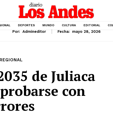
GIONAL
DEPORTES
MUNDO
CULTURA
EDITORIAL
CO
Por:
Admineditor
Fecha:
mayo 28, 2026
REGIONAL
035 de Juliaca
aprobarse con
rrores