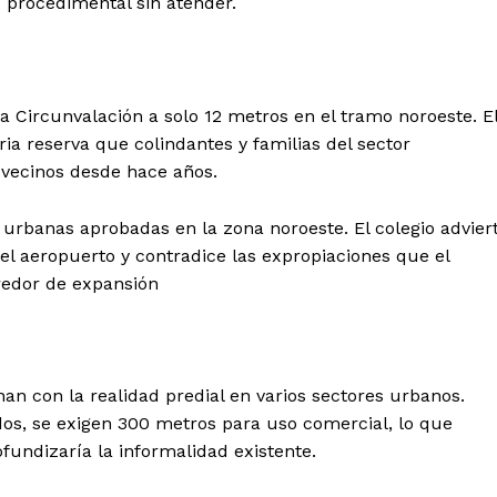
d procedimental sin atender.
a Circunvalación a solo 12 metros en el tramo noroeste. E
ia reserva que colindantes y familias del sector
 vecinos desde hace años.
 urbanas aprobadas en la zona noroeste. El colegio advier
l aeropuerto y contradice las expropiaciones que el
rredor de expansión
Diario los Andes
an con la realidad predial en varios sectores urbanos.
os, se exigen 300 metros para uso comercial, lo que
Nosotros
fundizaría la informalidad existente.
Contacto
Prensa