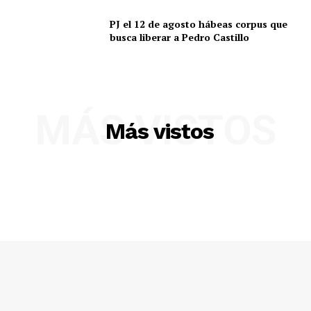
SUSCRIBETE
PJ el 12 de agosto hábeas corpus que
busca liberar a Pedro Castillo
Diario los Andes
Nosotros
MÁS VISTOS
Más vistos
Contacto
Prensa