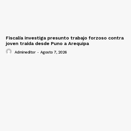
SUSCRIBETE
Diario los Andes
Fiscalía investiga presunto trabajo forzoso contra
joven traída desde Puno a Arequipa
Nosotros
Admineditor
-
Agosto 7, 2026
Contacto
Prensa