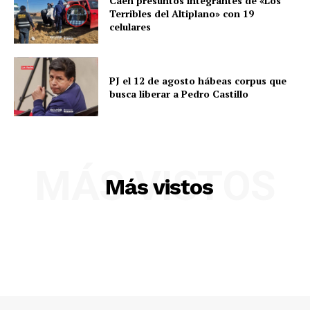
Caen presuntos integrantes de «Los
Terribles del Altiplano» con 19
celulares
PJ el 12 de agosto hábeas corpus que
busca liberar a Pedro Castillo
MÁS VISTOS
Más vistos
SUSCRIBETE
Diario los Andes
Nosotros
Contacto