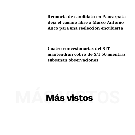
Renuncia de candidato en Paucarpata
deja el camino libre a Marco Antonio
Anco para una reelección encubierta
Cuatro concesionarias del SIT
mantendrán cobro de S/1.30 mientras
subsanan observaciones
SUSCRIBETE
MÁS VISTOS
Más vistos
Diario los Andes
Nosotros
Contacto