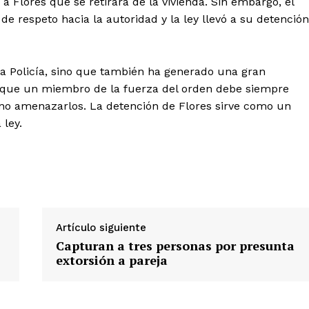
e a Flores que se retirara de la vivienda. Sin embargo, el
a de respeto hacia la autoridad y la ley llevó a su detención
la Policía, sino que también ha generado una gran
a que un miembro de la fuerza del orden debe siempre
, no amenazarlos. La detención de Flores sirve como un
Diario los Andes
 ley.
Nosotros
Contacto
Prensa
Artículo siguiente
ETE
Capturan a tres personas por presunta
extorsión a pareja