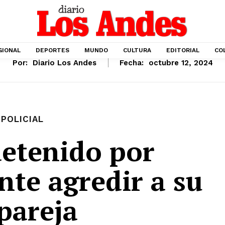
GIONAL
DEPORTES
MUNDO
CULTURA
EDITORIAL
CO
Por:
Diario Los Andes
Fecha:
octubre 12, 2024
POLICIAL
detenido por
te agredir a su
pareja