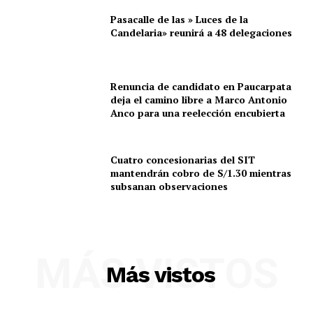
Pasacalle de las » Luces de la
Candelaria» reunirá a 48 delegaciones
Renuncia de candidato en Paucarpata
deja el camino libre a Marco Antonio
Anco para una reelección encubierta
Cuatro concesionarias del SIT
mantendrán cobro de S/1.30 mientras
subsanan observaciones
SUSCRIBETE
MÁS VISTOS
Más vistos
Diario los Andes