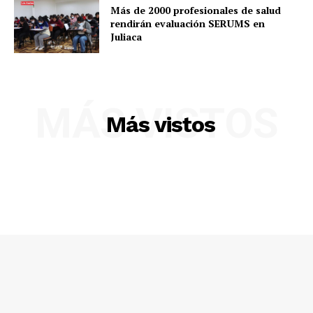
Más de 2000 profesionales de salud
rendirán evaluación SERUMS en
Juliaca
MÁS VISTOS
Más vistos
SUSCRIBETE
Diario los Andes
Nosotros
Contacto
Prensa