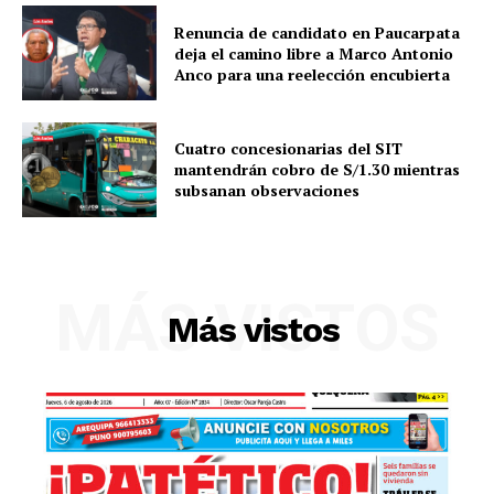
Renuncia de candidato en Paucarpata
deja el camino libre a Marco Antonio
Anco para una reelección encubierta
Cuatro concesionarias del SIT
mantendrán cobro de S/1.30 mientras
subsanan observaciones
SUSCRIBETE
MÁS VISTOS
Más vistos
Diario los Andes
Nosotros
Contacto
Prensa