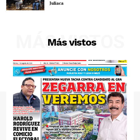
Juliaca
MÁS VISTOS
Más vistos
SUSCRIBETE