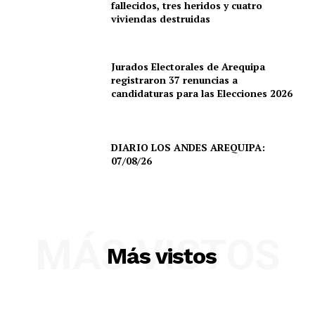
fallecidos, tres heridos y cuatro
viviendas destruidas
Jurados Electorales de Arequipa
registraron 37 renuncias a
candidaturas para las Elecciones 2026
DIARIO LOS ANDES AREQUIPA:
07/08/26
SUSCRIBETE
MÁS VISTOS
Más vistos
Diario los Andes