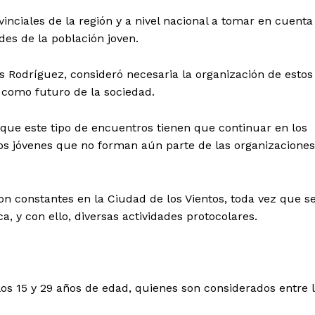
nciales de la región y a nivel nacional a tomar en cuenta
des de la población joven.
es Rodríguez, consideró necesaria la organización de estos
 como futuro de la sociedad.
que este tipo de encuentros tienen que continuar en los
los jóvenes que no forman aún parte de las organizaciones
Diario los Andes
son constantes en la Ciudad de los Vientos, toda vez que s
a, y con ello, diversas actividades protocolares.
Nosotros
Contacto
Prensa
los 15 y 29 años de edad, quienes son considerados entre 
ETE