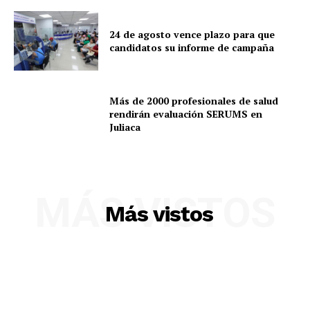
SUSCRIBETE
24 de agosto vence plazo para que
candidatos su informe de campaña
Diario los Andes
Más de 2000 profesionales de salud
rendirán evaluación SERUMS en
Nosotros
Juliaca
Contacto
Prensa
MÁS VISTOS
Más vistos