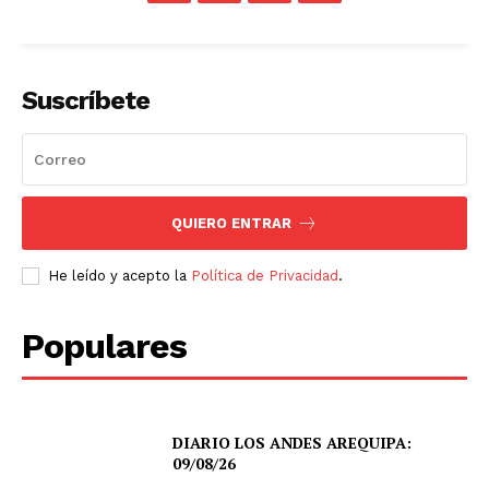
Diario los Andes
Nosotros
Suscríbete
Contacto
Prensa
QUIERO ENTRAR
He leído y acepto la
Política de Privacidad
.
Populares
DIARIO LOS ANDES AREQUIPA:
09/08/26