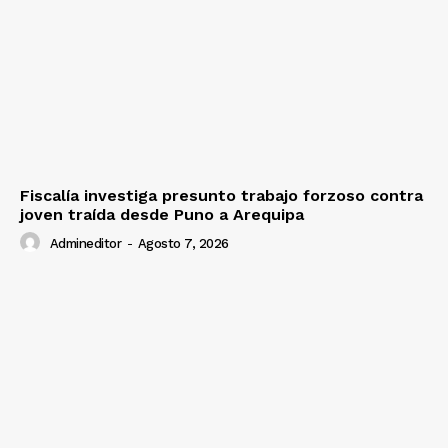
SUSCRIBETE
Diario los Andes
Fiscalía investiga presunto trabajo forzoso contra
Nosotros
joven traída desde Puno a Arequipa
Contacto
Admineditor
-
Agosto 7, 2026
Prensa