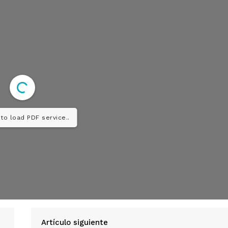
Diario los Andes
to load PDF service..
Nosotros
Contacto
Prensa
ETE
Artículo siguiente