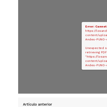
Error: Cannot
https://losan
content/uplo
Andes-PUNO-e
Unexpected s
retrieving PDF
"https://losa
content/uplo
Andes-PUNO-e
SUSCRIB
Artículo anterior