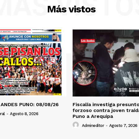
MÁS VISTO
Más vistos
 ANDES PUNO: 08/08/26
Fiscalía investiga presunt
forzoso contra joven traí
ral
-
Agosto 8, 2026
Puno a Arequipa
Admineditor
-
Agosto 7, 2026