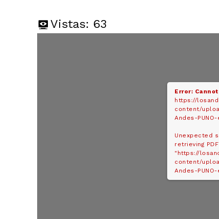
Vistas:
63
Error: Cannot
https://losan
content/uploa
Andes-PUNO-e
Unexpected s
retrieving PDF
"https://losa
content/uploa
Andes-PUNO-e
SUSCRIB