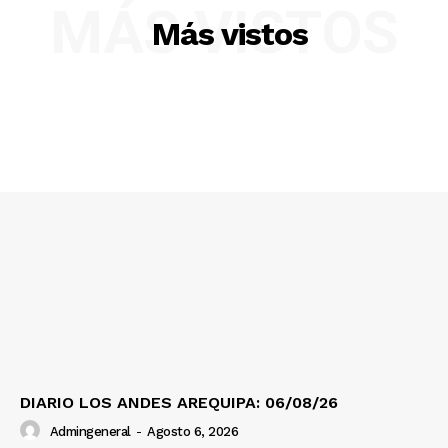
MÁS VISTOS
Más vistos
SUSCRIBETE
Diario los Andes
Nosotros
Contacto
Prensa
DIARIO LOS ANDES AREQUIPA: 06/08/26
Admingeneral
-
Agosto 6, 2026