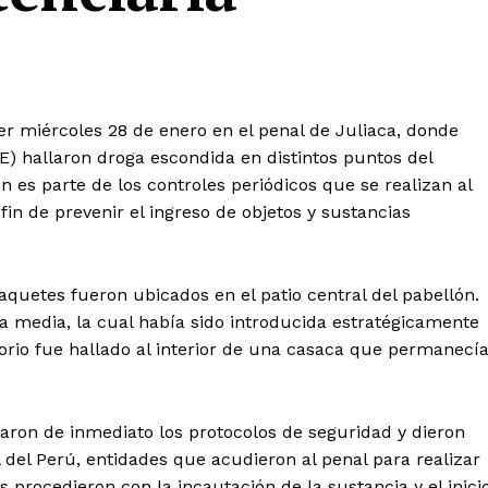
er miércoles 28 de enero en el penal de Juliaca, donde
PE) hallaron droga escondida en distintos puntos del
 es parte de los controles periódicos que se realizan al
 fin de prevenir el ingreso de objetos y sustancias
aquetes fueron ubicados en el patio central del pabellón.
a media, la cual había sido introducida estratégicamente
orio fue hallado al interior de una casaca que permanecí
ivaron de inmediato los protocolos de seguridad y dieron
al del Perú, entidades que acudieron al penal para realizar
s procedieron con la incautación de la sustancia y el inici