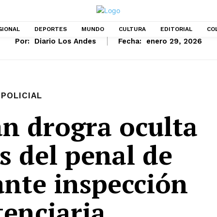
GIONAL
DEPORTES
MUNDO
CULTURA
EDITORIAL
CO
Por:
Diario Los Andes
Fecha:
enero 29, 2026
POLICIAL
n drogra oculta
s del penal de
ante inspección
tenciaria