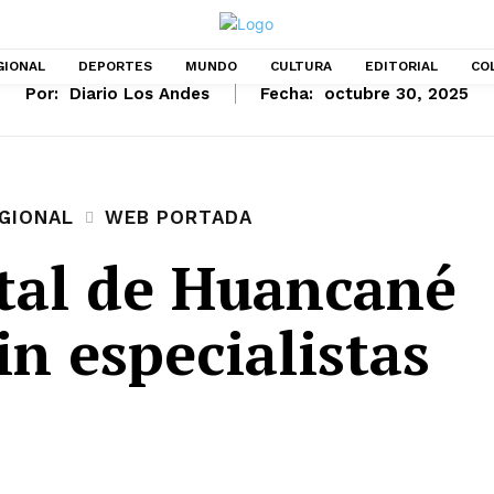
GIONAL
DEPORTES
MUNDO
CULTURA
EDITORIAL
CO
Por:
Diario Los Andes
Fecha:
octubre 30, 2025
GIONAL
WEB PORTADA
tal de Huancané
in especialistas