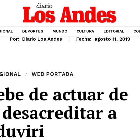
GIONAL
DEPORTES
MUNDO
CULTURA
EDITORIAL
CO
Por:
Diario Los Andes
Fecha:
agosto 11, 2019
GIONAL
WEB PORTADA
ebe de actuar de
 desacreditar a
duviri