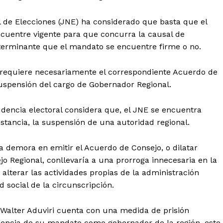
al de Elecciones (JNE) ha considerado que basta que el
cuentre vigente para que concurra la causal de
determinante que el mandato se encuentre firme o no.
e requiere necesariamente el correspondiente Acuerdo de
suspensión del cargo de Gobernador Regional.
udencia electoral considera que, el JNE se encuentra
instancia, la suspensión de una autoridad regional.
a demora en emitir el Acuerdo de Consejo, o dilatar
o Regional, conllevaría a una prorroga innecesaria en la
alterar las actividades propias de la administración
Diario los Andes
d social de la circunscripción.
r Walter Aduviri cuenta con una medida de prisión
Nosotros
gencia de su mandato como gobernador de la región, este