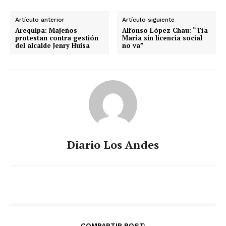
Artículo anterior
Artículo siguiente
Arequipa: Majeños
Alfonso López Chau: “Tía
protestan contra gestión
María sin licencia social
del alcalde Jenry Huisa
no va”
SUSCRIBETE
Diario Los Andes
Diario los Andes
Nosotros
Contacto
Prensa
COMPARTIR POST: