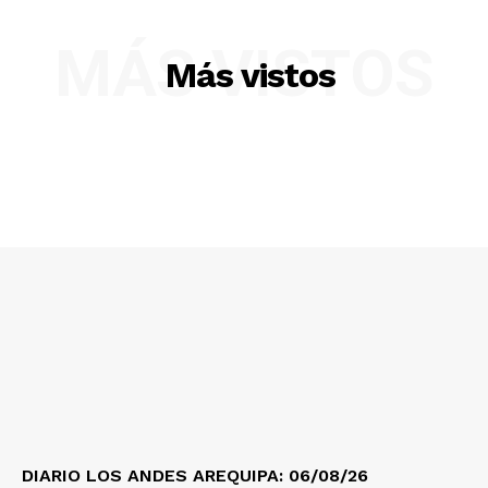
MÁS VISTOS
Más vistos
SUSCRIBETE
Diario los Andes
Nosotros
Contacto
Prensa
DIARIO LOS ANDES AREQUIPA: 06/08/26