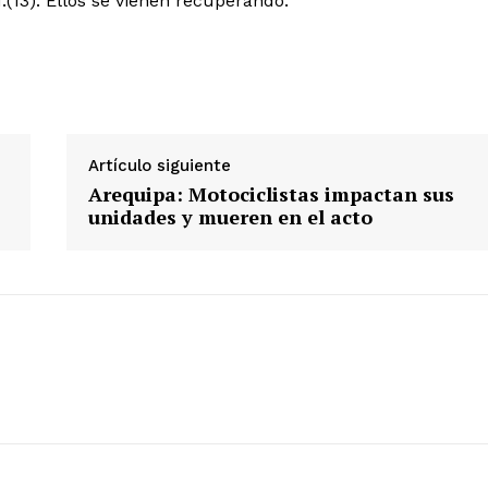
.(13). Ellos se vienen recuperando.
Diario los Andes
Nosotros
Artículo siguiente
Contacto
Arequipa: Motociclistas impactan sus
Prensa
unidades y mueren en el acto
ETE