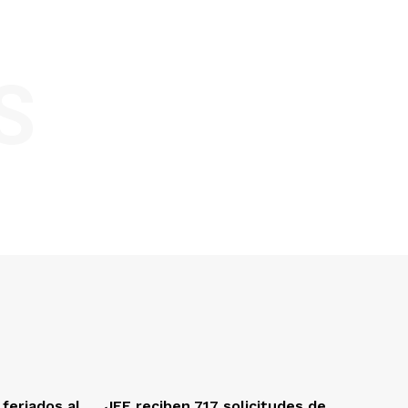
S
feriados al
JEE reciben 717 solicitudes de