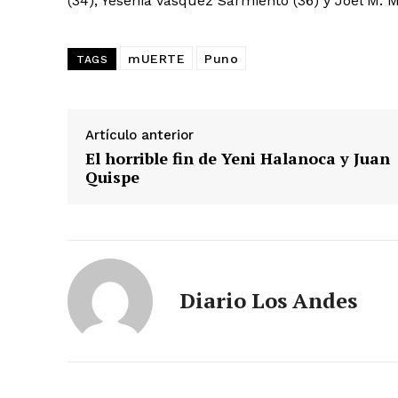
(34), Yesenia Vásquez Sarmiento (36) y Joel M. M
mUERTE
Puno
TAGS
Artículo anterior
El horrible fin de Yeni Halanoca y Juan
Quispe
SUSCRIB
Diario Los Andes