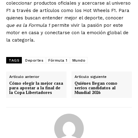
coleccionar productos oficiales y acercarse al universo
F1 a través de artículos como los Hot Wheels F1. Para
quienes buscan entender mejor el deporte, conocer
que es la Formula 1
permite vivir la pasión por este
motor en casa y conectarse con la emoción global de
SUSCRIBETE
la categoría.
TAGS
Deportes
Fórmula 1
Mundo
Diario los Andes
Artículo anterior
Artículo siguiente
Nosotros
Cómo elegir la mejor casa
Quiénes llegan como
para apostar a la final de
serios candidatos al
Contacto
la Copa Libertadores
Mundial 2026
Prensa