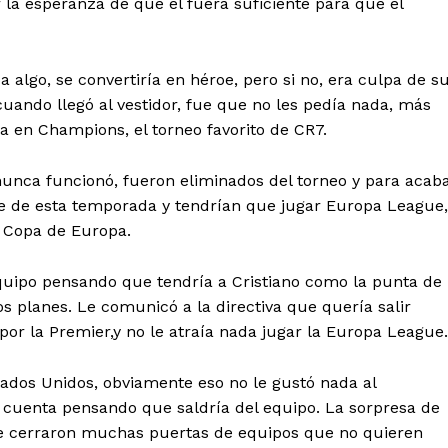
 la esperanza de que el fuera suficiente para que el
ba algo, se convertiría en héroe, pero si no, era culpa de s
uando llegó al vestidor, fue que no les pedía nada, más
a en Champions, el torneo favorito de CR7.
 nunca funcionó, fueron eliminados del torneo y para acab
ue de esta temporada y tendrían que jugar Europa League,
a Copa de Europa.
equipo pensando que tendría a Cristiano como la punta de
os planes. Le comunicó a la directiva que quería salir
or la Premier,y no le atraía nada jugar la Europa League.
tados Unidos, obviamente eso no le gustó nada al
Diario los Andes
 cuenta pensando que saldría del equipo. La sorpresa de
e cerraron muchas puertas de equipos que no quieren
Nosotros