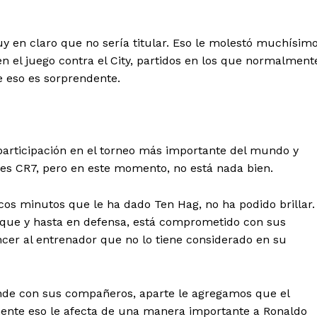
Contacto
Prensa
uy en claro que no sería titular. Eso le molestó muchísimo
 en el juego contra el City, partidos en los que normalment
e eso es sorprendente.
ETE
a participación en el torneo más importante del mundo y
 es CR7, pero en este momento, no está nada bien.
ocos minutos que le ha dado Ten Hag, no ha podido brillar.
 ataque y hasta en defensa, está comprometido con sus
er al entrenador que no lo tiene considerado en su
nde con sus compañeros, aparte le agregamos que el
mente eso le afecta de una manera importante a Ronaldo