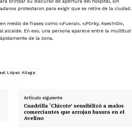
para brindar su discurso de apertura del hospital, sin
danos protestaron para exigir que se retire de la ciudad.
y en medio de frases como «¡Fuera!», «¡P0rky, 4ses1n0!»,
al alcalde. En eso, una persona aparece entre la multitud
 rápidamente de la zona.
Diario los Andes
Nosotros
ael López Aliaga
Contacto
Prensa
Artículo siguiente
Cuadrilla ‘Chicote’ sensibilizó a malos
ETE
comerciantes que arrojan basura en el
Avelino