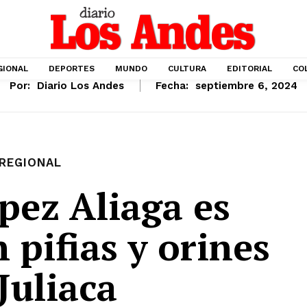
GIONAL
DEPORTES
MUNDO
CULTURA
EDITORIAL
CO
Por:
Diario Los Andes
Fecha:
septiembre 6, 2024
REGIONAL
pez Aliaga es
 pifias y orines
Juliaca