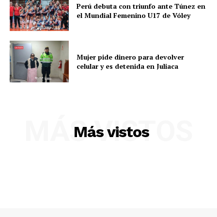
Perú debuta con triunfo ante Túnez en
el Mundial Femenino U17 de Vóley
Mujer pide dinero para devolver
celular y es detenida en Juliaca
SUSCRIBETE
MÁS VISTOS
Más vistos
Diario los Andes
Nosotros
Contacto
Prensa