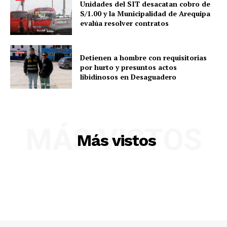
Unidades del SIT desacatan cobro de
S/1.00 y la Municipalidad de Arequipa
evalúa resolver contratos
Detienen a hombre con requisitorias
por hurto y presuntos actos
libidinosos en Desaguadero
MÁS VISTOS
Más vistos
SUSCRIBETE
Diario los Andes
Nosotros