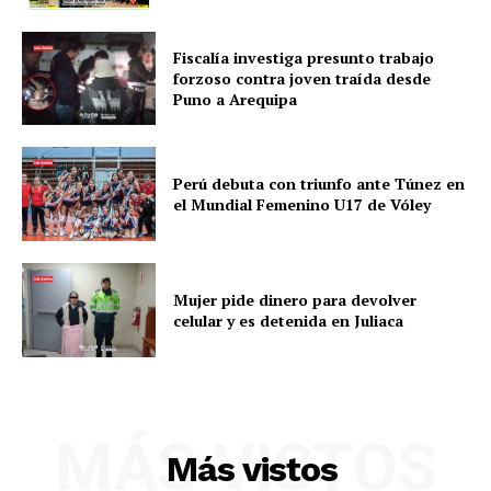
Fiscalía investiga presunto trabajo
forzoso contra joven traída desde
Puno a Arequipa
Perú debuta con triunfo ante Túnez en
el Mundial Femenino U17 de Vóley
Mujer pide dinero para devolver
celular y es detenida en Juliaca
SUSCRIBETE
MÁS VISTOS
Diario los Andes
Más vistos